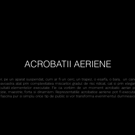
ACROBATII AERIENE
 pe un aparat suspendat, cum ar fi un cerc, un trapez, o esarfa, o bara, un cande
oastra atat prin complexitatea miscarilor, gradul de risc ridicat, cat si prin eleg
ificultatii elementelor executate. Fie ca vorbim de un moment acrobatic aerian pe
zie, maestrie, forta si dinamism.
Reprezentatiile acrobatice aeriene pot fi execut
or fascina pur si simplu orice tip de public si vor transforma evenimentul dumneavo