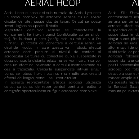
AERIAL HOOP
A
Aerial Hoop cunoscut si sub numele de Aerial Lyra este
Aerial Silk Sh
un show complex de acrobatie aeriana cu un aparat
contorsionism aer
circular de otel, suspendat de tavan. Cercul se poate
aeriana performan
invarti, legana sau poate fi static.
acrobati efectue
Majoritatea cercurilor aeriene se conecteaza la
suspendati de o es
echipament, fie intr-un punct (configuratie cu un singur
suspendata in d
tab), fie la doua puncte (configuratie cu tab dublu). De
singur punct, plia
numarul punctelor de conectare a cercului aerian va
Acrobatii se urca
depinde modul in care acesta va fi folosit, efectul
altor masuri de p
acrobatic dorit, precum si nivelul de confort al
si abilitatile lor p
acrobatului.
Cercurile cu conectare dubla, suspendate in
Acrobatii folose
doua puncte, la distanta egala, nu se vor invarti, insa vor
suspenda, arunca,
crea un efect de balansare a cercului asemanatoare cu
pozitii spectacu
cea a trapezului.
Cercurile suspendate intr-un singur
acrobatii pot fol
punct se rotesc intr-un plan cu mai multe axe, creand
deasupra scenei, 
efectul de leagan, pendul sau zbor circular.
miscari ample si f
In aceasta reprezentatie artistica acrobatii utilizeaza
Cu aceasta repreze
cercul ca punct de reper central pentru a realiza o
la Sensual Balan
coregrafie spectaculoasa cu figuri acrobatice complexe.
masura pe invitat