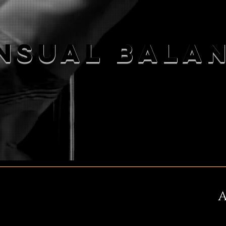
NSUAL BALA
A