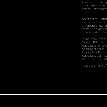
Acrobatica implica 
uman are abilitati 
acrobati profesion
incantator.
Acest serviciu arti
ca discutam de o p
anvergura, show-uri
Pentru un eveniment
un adevarat cult pen
Puteti opta pentru
Sensual Balance.
Acrobatii aeriene: Ae
Aerial Chandelier, 
Straps, Pole Dance.
Acrobatii la sol: A
Water Ball, Glass S
Pentru a primi o ofe