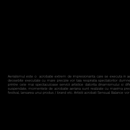
Aerialismul este o acrobatie extrem de impresionanta care se executa in aer,
deosebite executate cu mare precizie vor taia respiratia spectatorilor dumneav
printre cele mai spectaculoase servicii artistice datorita dinamismului si d
suspendate, momentele de acrobatie aeriana sunt realizate cu maxima preci
festival, lansarea unui produs / brand etc.
Artistii acrobati Sensual Balance v