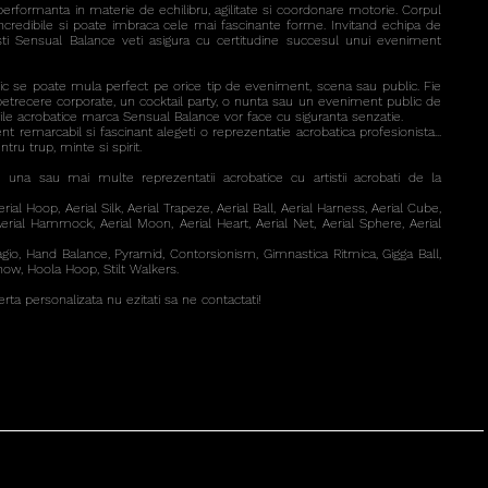
performanta in materie de echilibru, agilitate si coordonare motorie. Corpul
incredibile si poate imbraca cele mai fascinante forme. Invitand echipa de
isti Sensual Balance veti asigura cu certitudine succesul unui eveniment
stic se poate mula perfect pe orice tip de eveniment, scena sau public. Fie
etrecere corporate, un cocktail party, o nunta sau un eveniment public de
le acrobatice marca Sensual Balance vor face cu siguranta senzatie.
 remarcabil si fascinant alegeti o reprezentatie acrobatica profesionista...
tru trup, minte si spirit.
 una sau mai multe reprezentatii acrobatice cu artistii acrobati de la
rial Hoop, Aerial Silk, Aerial Trapeze, Aerial Ball, Aerial Harness, Aerial Cube,
Aerial Hammock, Aerial Moon, Aerial Heart, Aerial Net, Aerial Sphere, Aerial
dagio, Hand Balance, Pyramid, Contorsionism, Gimnastica Ritmica, Gigga Ball,
how, Hoola Hoop, Stilt Walkers.
rta personalizata nu ezitati sa ne contactati!