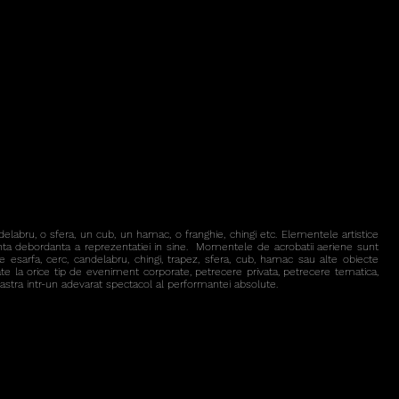
labru, o sfera, un cub, un hamac, o franghie, chingi etc. Elementele artistice
anta debordanta a reprezentatiei in sine.
Momentele de acrobatii aeriene sunt
 esarfa, cerc, candelabru, chingi, trapez, sfera, cub, hamac sau alte obiecte
ate la orice tip de eveniment corporate, petrecere privata, petrecere tematica,
astra intr-un adevarat spectacol al performantei absolute.