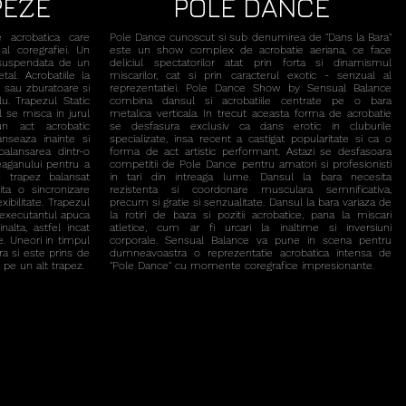
PEZE
POLE DANCE
e acrobatica care
Pole Dance cunoscut si sub denumirea de "Dans la Bara"
al coregrafiei. Un
este un show complex de acrobatie aeriana, ce face
 suspendata de un
deliciul spectatorilor atat prin forta si dinamismul
al. Acrobatiile la
miscarilor, cat si prin caracterul exotic - senzual al
te sau zburatoare si
reprezentatiei.
Pole Dance Show by Sensual Balance
plu.
Trapezul Static
combina dansul si acrobatiile centrate pe o bara
l se misca in jurul
metalica verticala. In trecut aceasta forma de acrobatie
un act acrobatic
se desfasura exclusiv ca dans erotic in cluburile
nseaza inainte si
specializate, insa recent a castigat popularitate si ca o
balansarea dintr-o
forma de act artistic performant. Astazi se desfasoara
leaganului pentru a
competitii de Pole Dance pentru amatori si profesionisti
n trapez balansat
in tari din intreaga lume.
Dansul la bara necesita
ta o sincronizare
rezistenta si coordonare musculara semnificativa,
xibilitate.
Trapezul
precum si gratie si senzualitate.
Dansul la bara variaza de
 executantul apuca
la rotiri de baza si pozitii acrobatice, pana la miscari
alta, astfel incat
atletice, cum ar fi urcari la inaltime si inversiuni
e. Uneori in timpul
corporale.
Sensual Balance va pune in scena pentru
a si este prins de
dumneavoastra o reprezentatie acrobatica intensa de
 pe un alt trapez.
"Pole Dance" cu momente coregrafice impresionante.