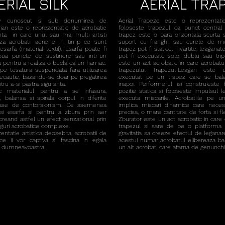
ERIAL SILK
AERIAL TRA
ow cunoscut si sub denumirea de
Aerial Trapeze este o reprezentati
ian este o reprezentatie de acrobatie
foloseste trapezul ca punct central 
ta in care unul sau mai multi artisti
trapez este o bara orizontala scurta
aza acrobatii aeriene in timp ce sunt
suport cu franghii sau curele de met
arfa (material textil). Esarfa poate fi
trapez pot fi statice, invartite, leagana
oua puncte de sustinere sau intr-un
pot fi executate solo, dublu sau tri
ta pentru a realiza o bucla ca un hamac.
este un act acrobatic in care acrobatu
 pe tesatura suspendata fara utilizarea
trapezului.
Trapezul-Leagan este 
recautie, bazandu-se doar pe pregatirea
executat pe un trapez care se bala
entru a-si pastra siguranta.
inapoi. Performerul isi construieste 
sc materialul pentru a se infasura,
pozitie statica si foloseste impulsul 
 balansa si spirala corpul in diferite
executa miscarile. Acrobatiile pe u
loase de contorsionism. De asemenea
implica miscari dinamice care necesi
osi esarfa si pentru a zbura prin aer
precisa, o mare cantitate de forta si fle
creand astfel un efect senzational prin
Zburator este un act acrobatic in care
iguri acrobatice complexe.
trapezul si sare de pe o platforma in
ntatie artistica deosebita, acrobatii de
gravitatia sa creeze efectul de leganar
ce ii vor captiva si fascina in egala
acestui numar acrobatul elibereaza bar
ii dumneavoastra.
un alt acrobat, care atarna de genunchi