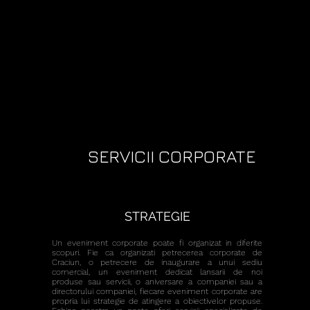
SERVICII CORPORATE
STRATEGIE
Un eveniment corporate poate fi organizat in diferite
scopuri. Fie ca organizati petrecerea corporate de
Craciun, o petrecere de inaugurare a unui sediu
comercial, un eveniment dedicat lansarii de noi
produse sau servicii, o aniversare a companiei sau a
directorului companiei, fiecare eveniment corporate are
propria lui strategie de atingere a obiectivelor propuse.