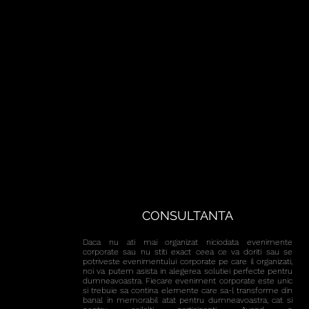
CONSULTANTA
Daca nu ati mai organizat niciodata evenimente
corporate sau nu stiti exact ceea ce va doriti sau se
potriveste evenimentului corporate pe care il organizati,
noi va putem asista in alegerea solutiei perfecte pentru
dumneavoastra. Fiecare eveniment corporate este unic
si trebuie sa contina elemente care sa-l transforme din
banal in memorabil atat pentru dumneavoastra, cat si