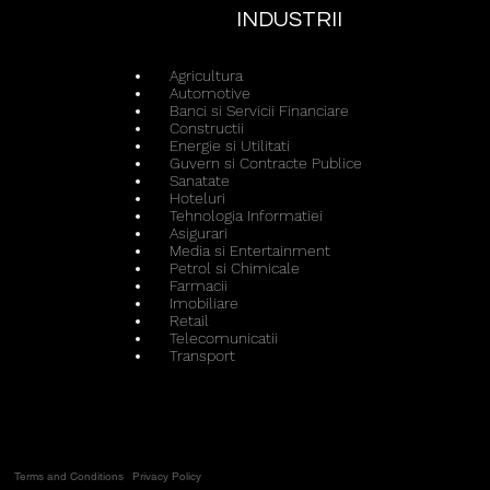
INDUSTRII
Agricultura
Automotive
Banci si Servicii Financiare
Constructii
Energie si Utilitati
Guvern si Contracte Publice
Sanatate
Hoteluri
Tehnologia Informatiei
Asigurari
Media si Entertainment
Petrol si Chimicale
Farmacii
Imobiliare
Retail
Telecomunicatii
Transport
Terms and Conditions
Privacy Policy