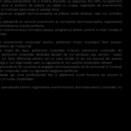
prilej extraordinar de a imbina afacerile cu placerea. Noi stim ca partenerii
tot anul si suntem de parere ca odata cu ocazia organizarii de evenimente
si motivare personala in acelasi timp.
uta pe angajatii dumneavoastra sa initieze relatii stranse, care vor contribui
.
 sa sarbatoriti un anumit eveniment al companiei dumneavoastra, organizarea
ntotdeauna solutia perfecta.
t evenimentului, tematica aleasa, programul artistic potrivit si chiar locatia in
rate.
evenimente corporate pentru partenerii nostri, rezultatul fiind acelasi:
xtrem de multumiti.
te ocazii de tipul: petrecere corporate Craciun, petrecere corporate de
 petrecere corporate dedicata lansarii de noi produse sau servicii - exact
vor face diferenta pentru cei cu care lucrati. Ei se vor bucura de aceste
gi si vor lega relatii, care cu siguranta le vor sustine proiectele viitoare.
 precedenti, fie ca doriti ca angajatii dumneavoastra sa fie provocati si motivati
or corporate este cu siguranta alegerea perfecta.
lizate ale unor profesionisti! Noi si partenerii nostri furnizori de servicii si
si multa creativitate!
 specializata privind organizarea evenimentului dumneavoastra corporate, nu