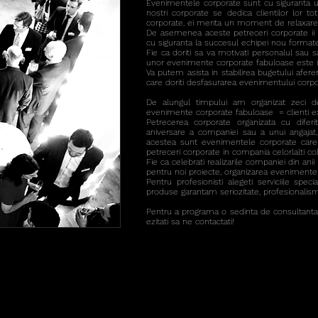
Evenimentele corporate sunt cu siguranta un 
nostri corporate se dedica clientilor lor 
corporate, ei merita un moment de relaxare 
De asemenea aceste petreceri corporate ii aj
cu siguranta la succesul echipei nou formate
Fie ca doriti sa va motivati personalul sau
unor evenimente corporate fabuloase este i
Va putem asista in stabilirea bugetului aferen
care doriti desfasurarea evenimentului corpo
De alungul timpului am organizat zeci de 
evenimente corporate fabuloase = clienti e
Petrecerea corporate organizata cu diferi
aniversare a companiei sau a unui angajat,
acestea sunt evenimentele corporate care 
petreceri corporate in compania celorlalti cole
Fie ca celebrati realizarile companiei din anii
pentru noi proiecte, organizarea evenimentel
Pentru profesionisti alegeti serviciile specia
produse garantam seriozitate, profesionalism 
Pentru a programa o sedinta de consultanta
ezitati sa ne contactati!