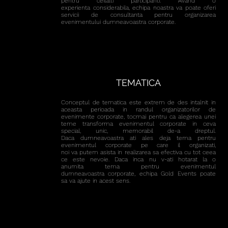
pentru ceilalti participanti. Avand o
experienta considerabila, echipa noastra va poate oferi
servicii de consultanta pentru organizarea
evenimentului dumneavoastra corporate.
TEMATICA
Conceptul de tematica este extrem de des intalnit in
aceasta perioada in randul organizatorilor de
evenimente corporate, tocmai pentru ca alegerea unei
teme transforma evenimentul corporate in ceva
special, unic, memorabil de-a dreptul.
Daca dumneavoastra ati ales deja tema pentru
evenimentul corporate pe care il organizati,
noi va putem asista in realizarea sa efectiva cu tot ceea
ce este nevoie. Daca inca nu v-ati hotarat la o
anumita tema pentru evenimentul
dumneavoastra corporate, echipa Gold Events poate
sa va ajute in acest sens.