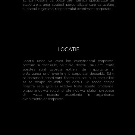
Echipa noastra va poate oferi servicii specializate de
elaborare a unor strategii personalizate care sa asigure
succesul organizarii respectivului eveniment corporate.
LOCATIE
Locatia unde va avea loc evenimentul corporate,
precum si meniurile, bauturile, decorul salii etc., toate
acestea sunt aspecte extrem de importante in
organizarea unui eveniment corporate deosebit. Stim
ca partenerii nostri sunt foarte ocupati si le este dificil
sa se ocupe de astfel de detalii. De aceea echipa
noastra este gata sa rezolve toate aceste probleme,
propunandu-va solutii si oferindu-va sfaturi pretioase
din vasta noastra experienta in organizarea
evenimentelor corporate.