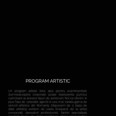
PROGRAM ARTISTIC
Un program artistic bine ales pentru evenimentele
dumneavoastra corporate poate reprezenta punctul
culminant al acestor tipuri de petreceri. Noi va oferim in
plus fata de celelalte agentii si cea mai variata gama de
servicii artistice din Romania. Dispunem de o baza de
date artistica extrem de vasta incepand de la artisti
consacrati, dansatori profesionisti, fachiri specializati,