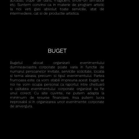
acrobati, trupe de dans, magicieni, show-uri tematice
etc. Suntem convinsi ca in materie de program artistic
la noi veti gasi absolut toate serviciile, atat de
intermediere, cat si de productie artistica.
BUGET
Bugetul alocat organizarii evenimentului
dumneavoastra corporate poate varia in functie de
numarul persoanelor invitate, serviciile solicitate, locatia
si tema aleasa, precum si tipul evenimentului. Partea
frumoasa este ca vom stabili impreuna acest buget, iar
noi ne vom ocupa personal ca raportul intre cheltuieli
si calitatea evenimentului corporate organizat sa fie
unul corect. Cu alte cuvinte, ne putem adapta la
minimum de resurse financiare, insa putem lucra
ireprosabil si in organizarea unor evenimente corporate
de anvergura.