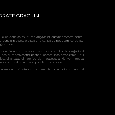
ORATE CRACIUN
. Fie ca doriti sa multumiti angajatilor dumneavoastra pentru
ati pentru proiectele viitoare, organizarea petrecerii corporate
ga echipa.
tr-un eveniment corporate cu o atmosfera plina de eleganta si
tiunea dumneavoastra poate fi oricare, insa organizarea unui
 fiecarui angajat din echipa dumneavoastra. Ne vom ocupa
arcabil din absolut toate punctele de vedere.
veni cel mai asteptat moment de catre invitati si cea mai