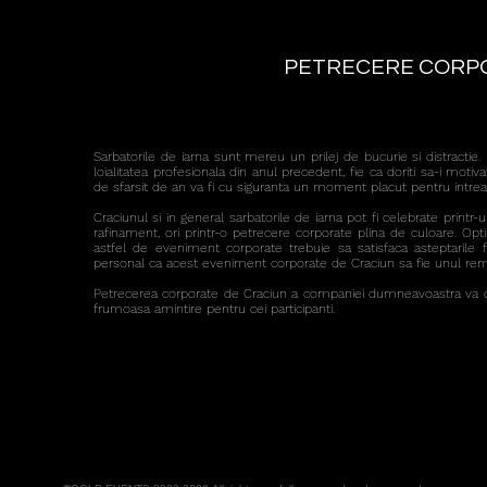
PETRECERE CORP
Sarbatorile de iarna sunt mereu un prilej de bucurie si distractie
loialitatea profesionala din anul precedent, fie ca doriti sa-i motiv
de sfarsit de an va fi cu siguranta un moment placut pentru intrea
Craciunul si in general sarbatorile de iarna pot fi celebrate prin
rafinament, ori printr-o petrecere corporate plina de culoare. Op
astfel de eveniment corporate trebuie sa satisfaca asteptarile
personal ca acest eveniment corporate de Craciun sa fie unul rem
Petrecerea corporate de Craciun a companiei dumneavoastra va de
frumoasa amintire pentru cei participanti.